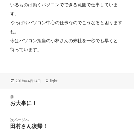
いるものは動くパソコンでできる範囲で仕事していま
す。
やっぱりパソコン中心の仕事なのでこうなると困ります
ね。
今はパソコン担当の小林さんの来社を一秒でも早くと
待っています。
投
2018年4月14日
作
light
稿
成
日:
者
投
前
稿
お大事に！
前
ナ
の
ビ
投
次ページへ
ゲ
稿:
田村さん復帰！
次
ー
の