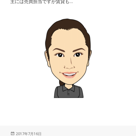
主には売買担当ですが賃貸も…
投
2017年7月16日