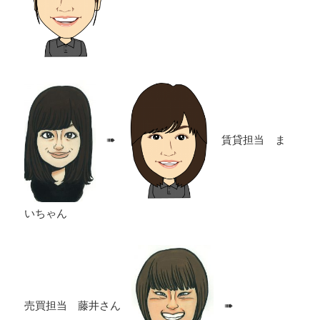
➠
賃貸担当 ま
いちゃん
売買担当 藤井さん
➠