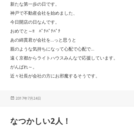
新たな第一歩の日です。
神戸で不動産会社を始めました、
今日開店の日なんです。
おめでと～!! ﾊﾟﾁﾊﾟﾁﾊﾟﾁ
あの綿貫君が会社を…っと思うと
親のような気持ちになって心配で心配で…
遠く京都からライトハウスみんなで応援しています。
がんばれ～。
近々社長が会社の方にお邪魔するそうです。
投
2017年7月24日
稿
日:
なつかしい2人！