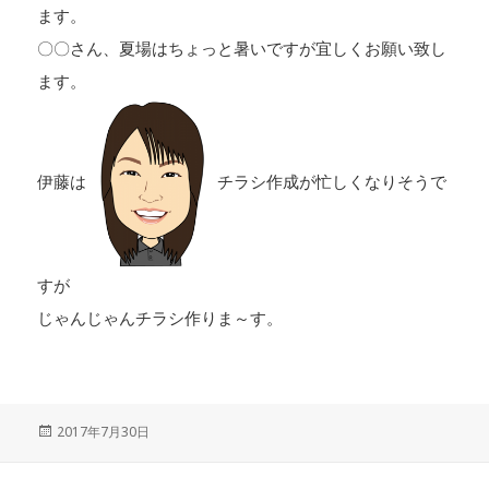
ます。
〇〇さん、夏場はちょっと暑いですが宜しくお願い致し
ます。
伊藤は
チラシ作成が忙しくなりそうで
すが
じゃんじゃんチラシ作りま～す。
投
2017年7月30日
稿
日: