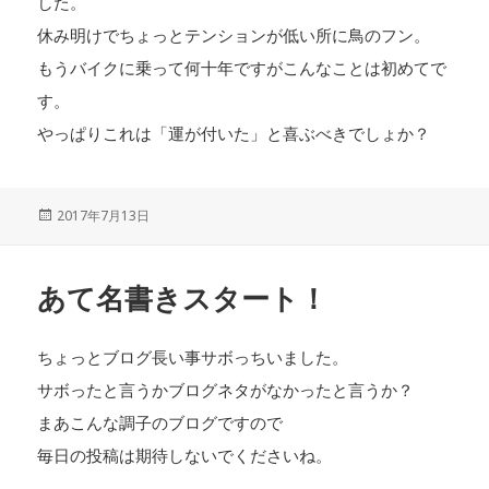
した。
休み明けでちょっとテンションが低い所に鳥のフン。
もうバイクに乗って何十年ですがこんなことは初めてで
す。
やっぱりこれは「運が付いた」と喜ぶべきでしょか？
投
2017年7月13日
稿
日:
あて名書きスタート！
ちょっとブログ長い事サボっちいました。
サボったと言うかブログネタがなかったと言うか？
まあこんな調子のブログですので
毎日の投稿は期待しないでくださいね。