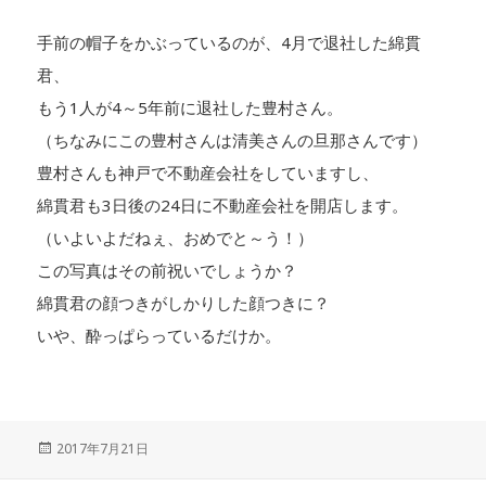
手前の帽子をかぶっているのが、4月で退社した綿貫
君、
もう1人が4～5年前に退社した豊村さん。
（ちなみにこの豊村さんは清美さんの旦那さんです）
豊村さんも神戸で不動産会社をしていますし、
綿貫君も3日後の24日に不動産会社を開店します。
（いよいよだねぇ、おめでと～う！）
この写真はその前祝いでしょうか？
綿貫君の顔つきがしかりした顔つきに？
いや、酔っぱらっているだけか。
投
2017年7月21日
稿