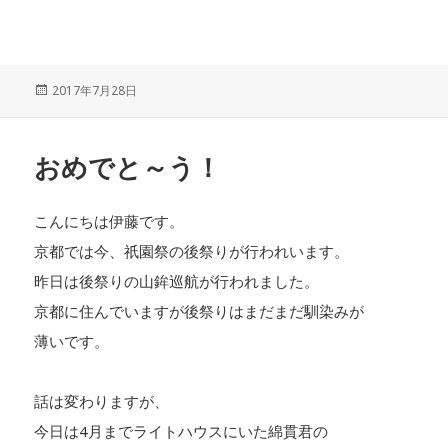
投
2017年7月28日
稿
日:
おめでと～う！
こんにちは伊藤です。
京都では今、祇園祭の後祭りが行われいます。
昨日は後祭りの山鉾巡航が行われました。
京都に住んでいますが後祭りはまだまだ馴染みが
薄いです。
話は変わりますが、
今日は4月までライトハウスにいた綿貫君の