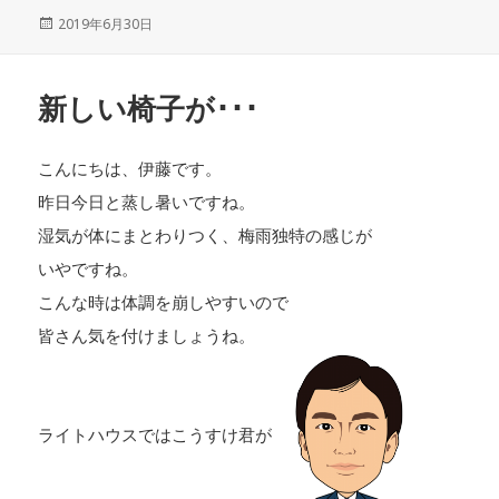
投
2019年6月30日
稿
日:
新しい椅子が･･･
こんにちは、伊藤です。
昨日今日と蒸し暑いですね。
湿気が体にまとわりつく、梅雨独特の感じが
いやですね。
こんな時は体調を崩しやすいので
皆さん気を付けましょうね。
ライトハウスではこうすけ君が