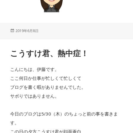
投
2019年6月8日
稿
日:
こうすけ君、熱中症！
こんにちは、伊藤です。
ここ何日か仕事が忙しくて忙しくて
ブログを書く暇がありませんでした。
サボりではありません。
今日のブログは5/30（木）のちょっと前の事を書きま
す。
この日の夕方こうすけ君が顔面蒼白、