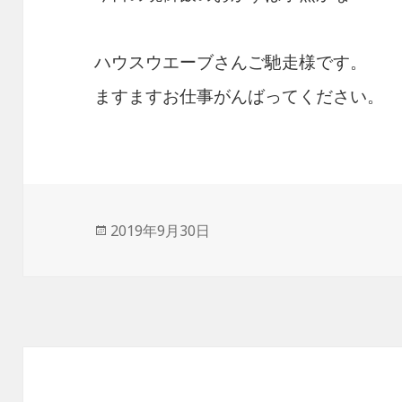
ハウスウエーブさんご馳走様です。
ますますお仕事がんばってください。
投
2019年9月30日
稿
日: