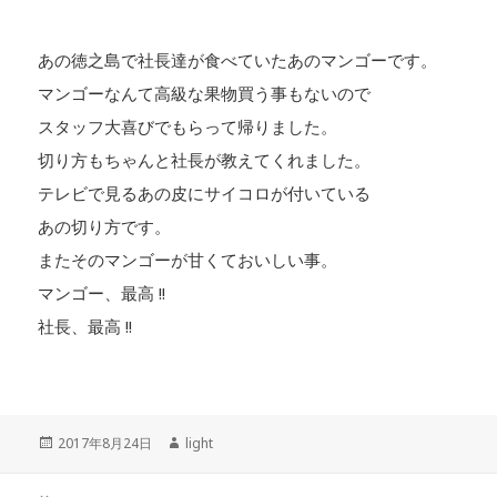
あの徳之島で社長達が食べていたあのマンゴーです。
マンゴーなんて高級な果物買う事もないので
スタッフ大喜びでもらって帰りました。
切り方もちゃんと社長が教えてくれました。
テレビで見るあの皮にサイコロが付いている
あの切り方です。
またそのマンゴーが甘くておいしい事。
マンゴー、最高 !!
社長、最高 !!
投
2017年8月24日
作
light
稿
成
日:
者
投