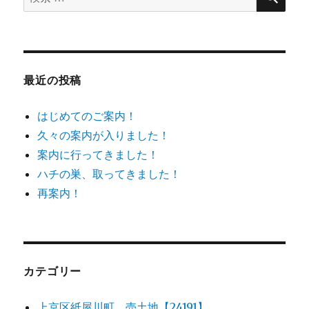
ン
索
対
象:
最近の投稿
はじめてのご案内！
久々の案内が入りました！
案内に行ってきました！
ハチの巣、取ってきました！
再案内！
カテゴリー
上京区紙屋川町 売土地【24191】