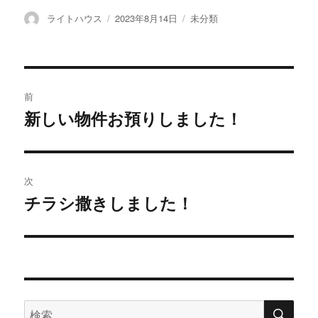
投
ライトハウス
投
2023年8月14日
カ
未分類
稿
稿
テ
者
日:
ゴ
リ
ー
投
前
稿
新しい物件お預りしました！
過
去
ナ
の
ビ
投
次
稿:
ゲ
チラシ撒きしました！
次
の
ー
投
シ
稿:
ョ
検
検
索