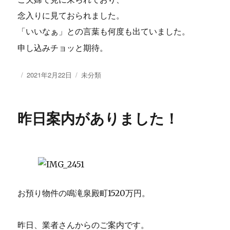
念入りに見ておられました。
「いいなぁ」との言葉も何度も出ていました。
申し込みチョッと期待。
投
2021年2月22日
カ
未分類
稿
テ
日:
ゴ
リ
昨日案内がありました！
ー
お預り物件の鳴滝泉殿町1520万円。
昨日、業者さんからのご案内です。