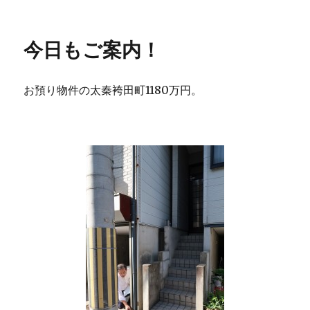
稿
テ
日:
ゴ
リ
今日もご案内！
ー
お預り物件の太秦袴田町1180万円。