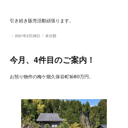
引き続き販売活動頑張ります。
投
2021年2月28日
カ
未分類
稿
テ
日:
ゴ
リ
今月、4件目のご案内！
ー
お預り物件の梅ケ畑久保谷町1680万円。