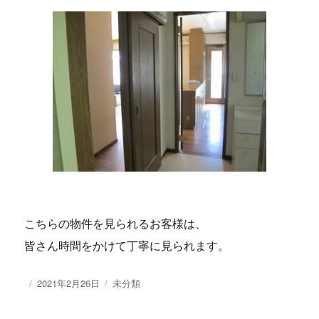
こちらの物件を見られるお客様は、
皆さん時間をかけて丁寧に見られます。
投
2021年2月26日
カ
未分類
稿
テ
日:
ゴ