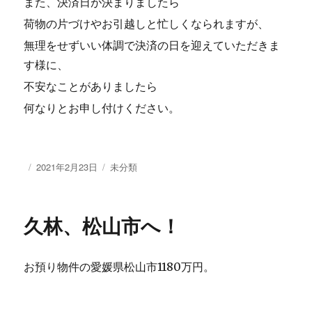
また、決済日が決まりましたら
荷物の片づけやお引越しと忙しくなられますが、
無理をせずいい体調で決済の日を迎えていただきま
す様に、
不安なことがありましたら
何なりとお申し付けください。
投
2021年2月23日
カ
未分類
稿
テ
日:
ゴ
リ
久林、松山市へ！
ー
お預り物件の愛媛県松山市1180万円。