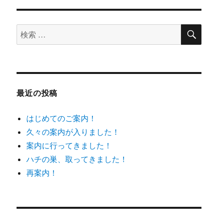
ジ
ナ
検
検
ビ
索
索
ゲ
対
象:
ー
最近の投稿
シ
はじめてのご案内！
ョ
久々の案内が入りました！
案内に行ってきました！
ン
ハチの巣、取ってきました！
再案内！