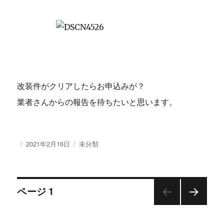
改装件がクリアしたらお申込みが？
業者さんからの報告を待ちたいと思います。
投
2021年2月16日
カ
未分類
稿
テ
日:
ゴ
リ
投
ー
ページ
1
次の
稿
ペー