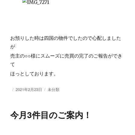
お預りした時は四国の物件でしたので心配しました
が
売主の○○様にスムーズに売買の完了のご報告ができ
て
ほっとしております。
投
2021年2月23日
カ
未分類
稿
テ
日:
ゴ
リ
今月3件目のご案内！
ー