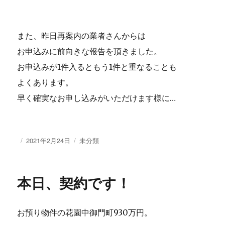
また、昨日再案内の業者さんからは
お申込みに前向きな報告を頂きました。
お申込みが1件入るともう1件と重なることも
よくあります。
早く確実なお申し込みがいただけます様に…
投
2021年2月24日
カ
未分類
稿
テ
日:
ゴ
リ
本日、契約です！
ー
お預り物件の花園中御門町930万円。