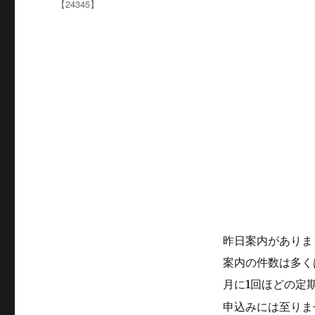
テ
【24345】
ゴ
リ
ー
昨日案内がありま
案内の件数は多く
月に1回ほどの定
申込みには至りま