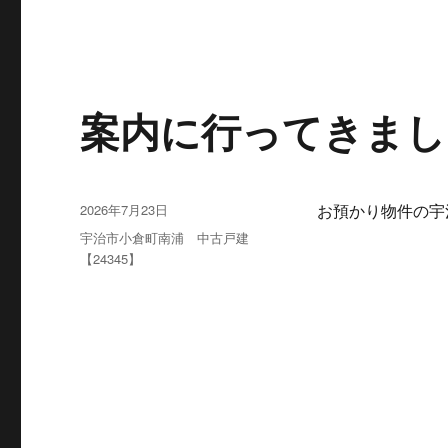
案内に行ってきまし
投
2026年7月23日
お預かり物件の宇治
稿
カ
宇治市小倉町南浦 中古戸建
日:
テ
【24345】
ゴ
リ
ー