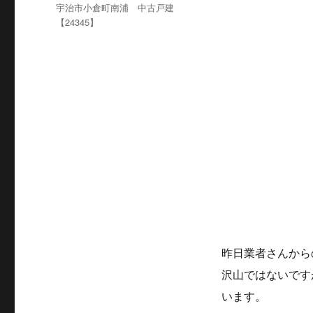
稿
カ
宇治市小倉町南浦 中古戸建
日:
テ
【24345】
ゴ
リ
ー
昨日業者さんから
沢山ではないです
います。