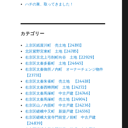
ハチの巣、取ってきました！
カテゴリー
上京区紙屋川町 売土地【24191】
北区紫野宮東町 土地【24785】
右京区京北上弓削町向谷 土地【22929】
右京区太秦多薮町 土地【24645】
右京区太秦御所ノ内町 オーナーチェンジ物件
【23731】
右京区太秦朱雀町 売土地 【24418】
右京区太秦西蜂岡町 土地【24272】
右京区太秦馬塚町 中古戸建【24746】
右京区太秦馬塚町 売土地【24904】
右京区山ノ内苗町 中古戸建【24236】
右京区嵯峨中又町 新築戸建【24536】
右京区嵯峨大覚寺門前堂ノ前町 中古戸建
【24839】