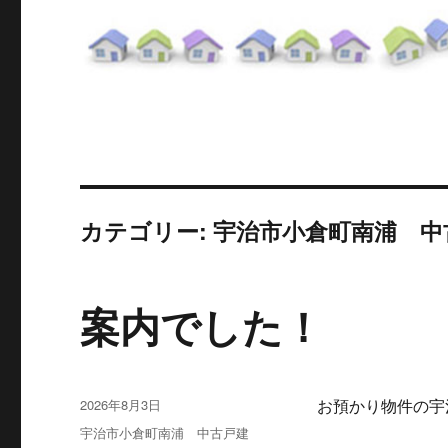
カテゴリー: 宇治市小倉町南浦 中古
案内でした！
投
2026年8月3日
お預かり物件の宇治
稿
カ
宇治市小倉町南浦 中古戸建
日: