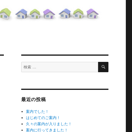
検
検
索
索
対
象:
最近の投稿
案内でした！
はじめてのご案内！
久々の案内が入りました！
案内に行ってきました！