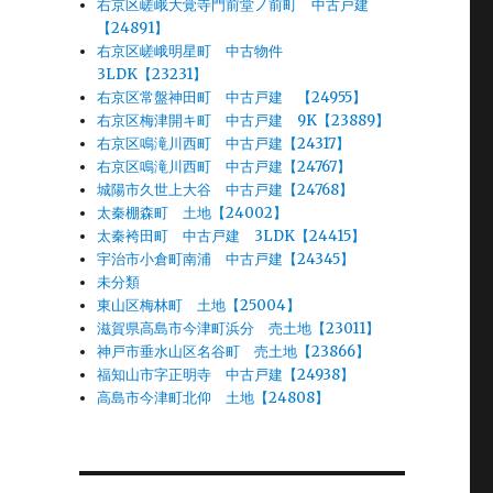
右京区嵯峨大覚寺門前堂ノ前町 中古戸建
【24891】
右京区嵯峨明星町 中古物件
3LDK【23231】
右京区常盤神田町 中古戸建 【24955】
右京区梅津開キ町 中古戸建 9K【23889】
右京区鳴滝川西町 中古戸建【24317】
右京区鳴滝川西町 中古戸建【24767】
城陽市久世上大谷 中古戸建【24768】
太秦棚森町 土地【24002】
太秦袴田町 中古戸建 3LDK【24415】
宇治市小倉町南浦 中古戸建【24345】
未分類
東山区梅林町 土地【25004】
滋賀県高島市今津町浜分 売土地【23011】
神戸市垂水山区名谷町 売土地【23866】
福知山市字正明寺 中古戸建【24938】
高島市今津町北仰 土地【24808】