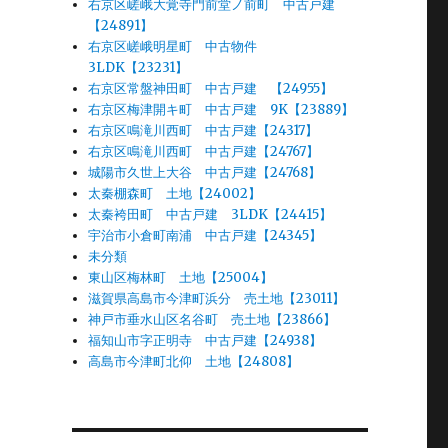
右京区嵯峨大覚寺門前堂ノ前町 中古戸建
【24891】
右京区嵯峨明星町 中古物件
3LDK【23231】
右京区常盤神田町 中古戸建 【24955】
右京区梅津開キ町 中古戸建 9K【23889】
右京区鳴滝川西町 中古戸建【24317】
右京区鳴滝川西町 中古戸建【24767】
城陽市久世上大谷 中古戸建【24768】
太秦棚森町 土地【24002】
太秦袴田町 中古戸建 3LDK【24415】
宇治市小倉町南浦 中古戸建【24345】
未分類
東山区梅林町 土地【25004】
滋賀県高島市今津町浜分 売土地【23011】
神戸市垂水山区名谷町 売土地【23866】
福知山市字正明寺 中古戸建【24938】
高島市今津町北仰 土地【24808】