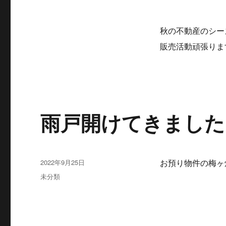
秋の不動産のシー
販売活動頑張りま
雨戸開けてきました
投
2022年9月25日
お預り物件の梅ヶ
稿
カ
未分類
日:
テ
ゴ
リ
ー