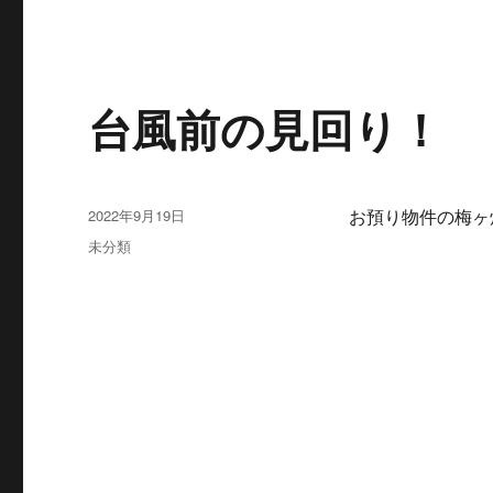
台風前の見回り！
投
2022年9月19日
お預り物件の梅ヶ
稿
カ
未分類
日:
テ
ゴ
リ
ー