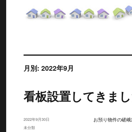
月別: 2022年9月
看板設置してきまし
投
2022年9月30日
お預り物件の嵯峨
稿
カ
未分類
日: