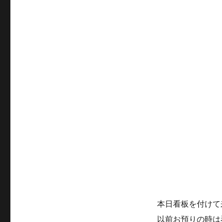
テ
ゴ
リ
ー
本日看板を付けて
以前お預りの時は