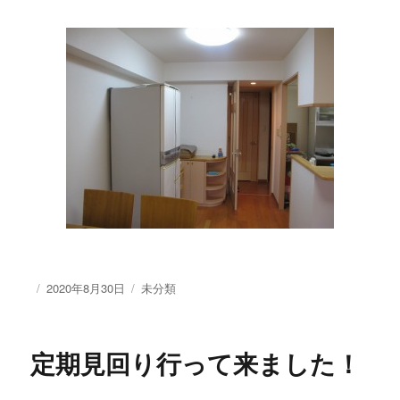
投
2020年8月30日
カ
未分類
稿
テ
日:
ゴ
リ
定期見回り行って来ました！
ー