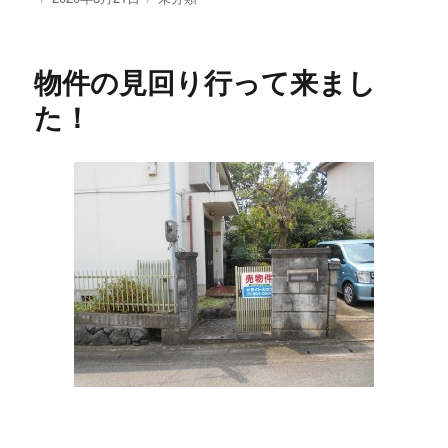
稿
テ
日:
ゴ
リ
物件の見回り行って来まし
ー
た！