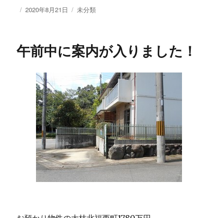
投
2020年8月21日
カ
未分類
稿
テ
日:
ゴ
リ
午前中に案内が入りました！
ー
お預かり物件の大枝北福西町1780万円。