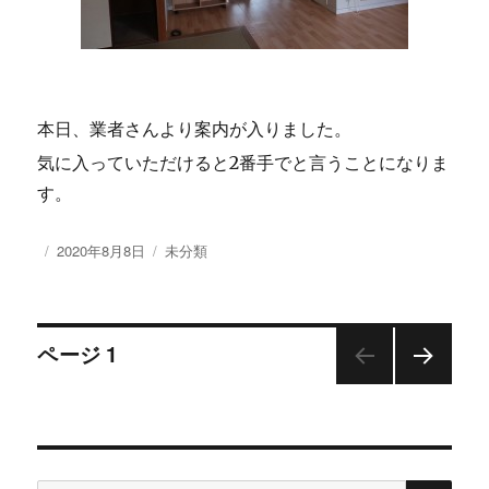
本日、業者さんより案内が入りました。
気に入っていただけると2番手でと言うことになりま
す。
投
2020年8月8日
カ
未分類
稿
テ
日:
ゴ
リ
投
ー
ページ
1
次の
稿
ペー
ジ
ナ
検