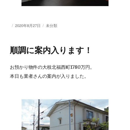
投
2020年8月27日
カ
未分類
稿
テ
日:
ゴ
リ
順調に案内入ります！
ー
お預かり物件の大枝北福西町1780万円。
本日も業者さんの案内が入りました。