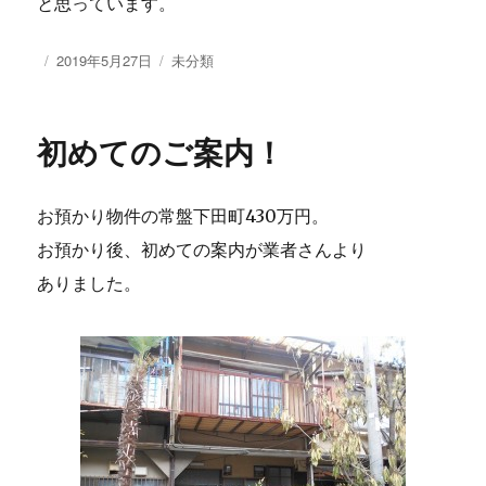
と思っています。
投
2019年5月27日
カ
未分類
稿
テ
日:
ゴ
リ
初めてのご案内！
ー
お預かり物件の常盤下田町430万円。
お預かり後、初めての案内が業者さんより
ありました。