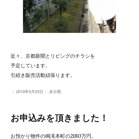
近々、京都新聞とリビングのチラシを
予定しています。
引続き販売活動頑張ります。
投
2019年5月25日
カ
未分類
稿
テ
日:
ゴ
リ
お申込みを頂きました！
ー
お預かり物件の鳴滝本町の2180万円。