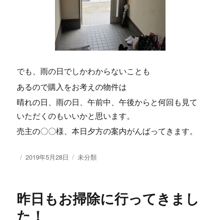
でも、雨の日でしかわからないことも
あるので購入をお考えの物件は
晴れの日、雨の日、午前中、午後からと何回も見て
いただくのもいいかと思います。
売主の〇〇様、本日夕方の案内がんばってきます。
投
2019年5月28日
カ
未分類
稿
テ
日:
ゴ
リ
昨日もお掃除に行ってきまし
ー
た！