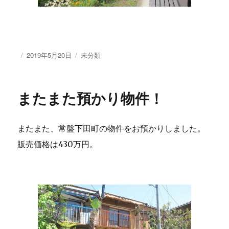
投
2019年5月20日
カ
未分類
稿
テ
日:
ゴ
リ
またまた預かり物件！
ー
またまた、常盤下田町の物件をお預かりしました。
販売価格は430万円。