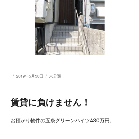
投
2019年5月30日
カ
未分類
稿
テ
日:
ゴ
リ
賃貸に負けません！
ー
お預かり物件の五条グリーンハイツ480万円。