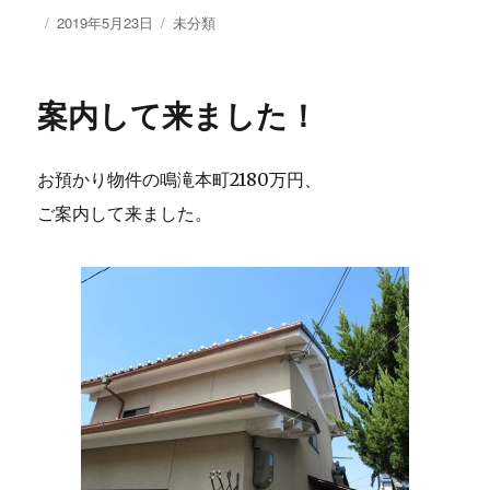
投
2019年5月23日
カ
未分類
稿
テ
日:
ゴ
リ
案内して来ました！
ー
お預かり物件の鳴滝本町2180万円、
ご案内して来ました。