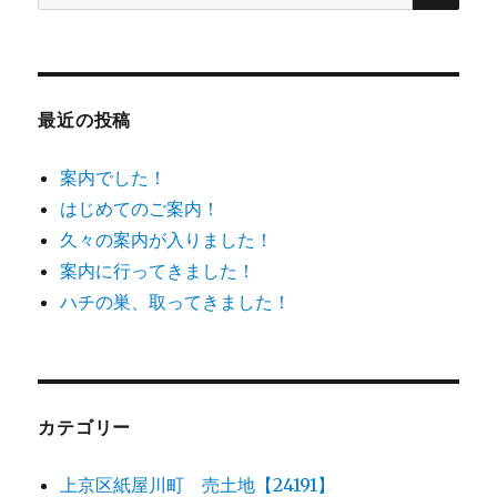
索
ゲ
対
象:
ー
最近の投稿
シ
案内でした！
ョ
はじめてのご案内！
久々の案内が入りました！
ン
案内に行ってきました！
ハチの巣、取ってきました！
カテゴリー
上京区紙屋川町 売土地【24191】