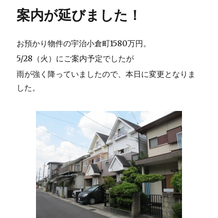
リ
案内が延びました！
ー
お預かり物件の宇治小倉町1580万円。
5/28（火）にご案内予定でしたが
雨が強く降っていましたので、本日に変更となりま
した。