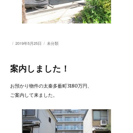
投
2019年5月25日
カ
未分類
稿
テ
日:
ゴ
リ
案内しました！
ー
お預かり物件の太秦多薮町3180万円、
ご案内して来ました。