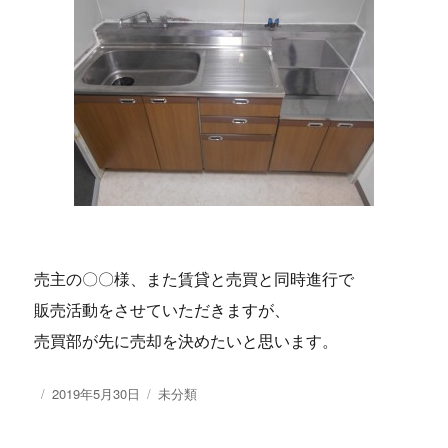
売主の〇〇様、また賃貸と売買と同時進行で
販売活動をさせていただきますが、
売買部が先に売却を決めたいと思います。
投
2019年5月30日
カ
未分類
稿
テ
日:
ゴ