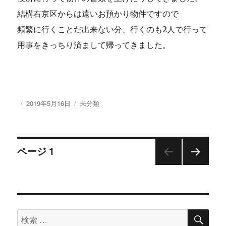
結構右京区からは遠いお預かり物件ですので
頻繁に行くことだ出来ない分、行くのも2人で行って
用事をきっちり済まして帰ってきました。
投
2019年5月16日
カ
未分類
稿
テ
日:
ゴ
リ
投
ー
ページ
1
次の
稿
ペー
ジ
ナ
検
検
ビ
索