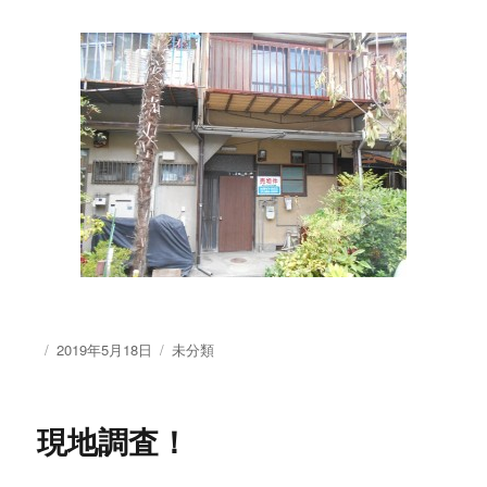
投
2019年5月18日
カ
未分類
稿
テ
日:
ゴ
リ
現地調査！
ー