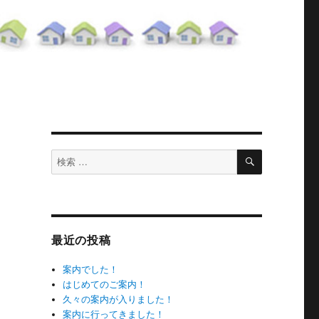
検
検
索
索
対
象:
最近の投稿
案内でした！
はじめてのご案内！
久々の案内が入りました！
案内に行ってきました！