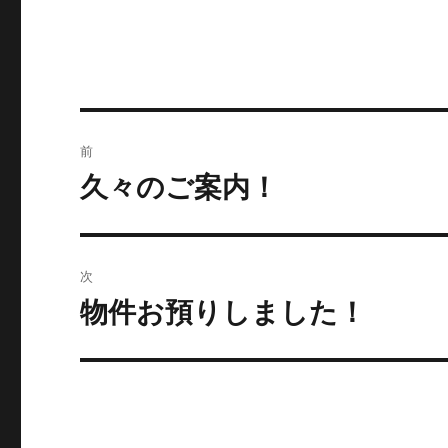
投
前
稿
久々のご案内！
過
去
ナ
の
ビ
投
次
稿:
ゲ
物件お預りしました！
次
の
ー
投
シ
稿:
ョ