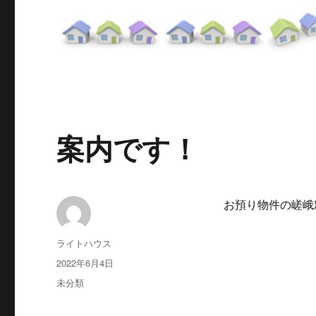
案内です！
お預り物件の嵯峨
投
ライトハウス
稿
投
2022年6月4日
者
稿
カ
未分類
日:
テ
ゴ