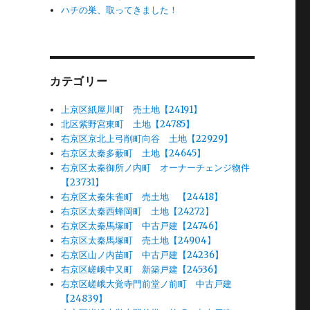
ハチの巣、取ってきました！
カテゴリー
上京区紙屋川町 売土地【24191】
北区紫野宮東町 土地【24785】
右京区京北上弓削町向谷 土地【22929】
右京区太秦多薮町 土地【24645】
右京区太秦御所ノ内町 オーナーチェンジ物件
【23731】
右京区太秦朱雀町 売土地 【24418】
右京区太秦西蜂岡町 土地【24272】
右京区太秦馬塚町 中古戸建【24746】
右京区太秦馬塚町 売土地【24904】
右京区山ノ内苗町 中古戸建【24236】
右京区嵯峨中又町 新築戸建【24536】
右京区嵯峨大覚寺門前堂ノ前町 中古戸建
【24839】