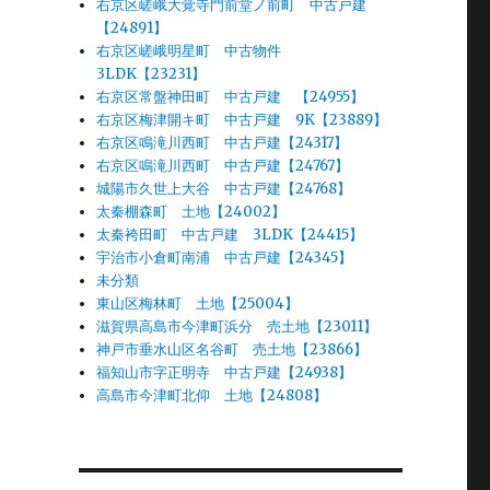
右京区嵯峨大覚寺門前堂ノ前町 中古戸建
【24891】
右京区嵯峨明星町 中古物件
3LDK【23231】
右京区常盤神田町 中古戸建 【24955】
右京区梅津開キ町 中古戸建 9K【23889】
右京区鳴滝川西町 中古戸建【24317】
右京区鳴滝川西町 中古戸建【24767】
城陽市久世上大谷 中古戸建【24768】
太秦棚森町 土地【24002】
太秦袴田町 中古戸建 3LDK【24415】
宇治市小倉町南浦 中古戸建【24345】
未分類
東山区梅林町 土地【25004】
滋賀県高島市今津町浜分 売土地【23011】
神戸市垂水山区名谷町 売土地【23866】
福知山市字正明寺 中古戸建【24938】
高島市今津町北仰 土地【24808】