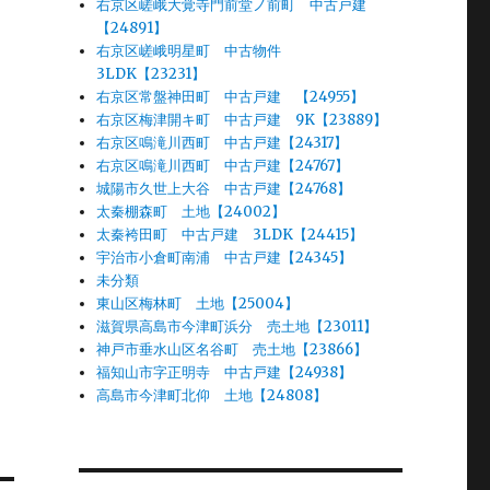
右京区嵯峨大覚寺門前堂ノ前町 中古戸建
【24891】
右京区嵯峨明星町 中古物件
3LDK【23231】
右京区常盤神田町 中古戸建 【24955】
右京区梅津開キ町 中古戸建 9K【23889】
右京区鳴滝川西町 中古戸建【24317】
右京区鳴滝川西町 中古戸建【24767】
城陽市久世上大谷 中古戸建【24768】
太秦棚森町 土地【24002】
太秦袴田町 中古戸建 3LDK【24415】
宇治市小倉町南浦 中古戸建【24345】
未分類
東山区梅林町 土地【25004】
滋賀県高島市今津町浜分 売土地【23011】
神戸市垂水山区名谷町 売土地【23866】
福知山市字正明寺 中古戸建【24938】
高島市今津町北仰 土地【24808】