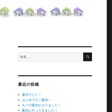
検
検
索
索
対
象:
最近の投稿
案内でした！
はじめてのご案内！
久々の案内が入りました！
案内に行ってきました！