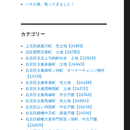
ハチの巣、取ってきました！
カテゴリー
上京区紙屋川町 売土地【24191】
北区紫野宮東町 土地【24785】
右京区京北上弓削町向谷 土地【22929】
右京区太秦多薮町 土地【24645】
右京区太秦御所ノ内町 オーナーチェンジ物件
【23731】
右京区太秦朱雀町 売土地 【24418】
右京区太秦西蜂岡町 土地【24272】
右京区太秦馬塚町 中古戸建【24746】
右京区太秦馬塚町 売土地【24904】
右京区山ノ内苗町 中古戸建【24236】
右京区嵯峨中又町 新築戸建【24536】
右京区嵯峨大覚寺門前堂ノ前町 中古戸建
【24839】