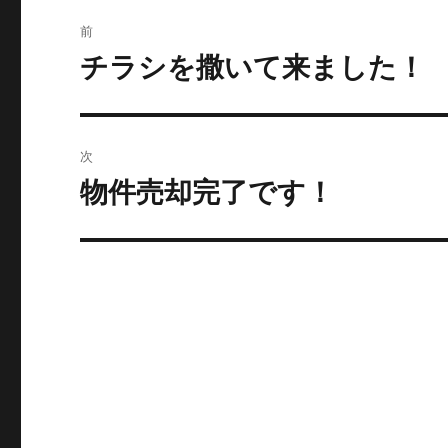
投
前
稿
チラシを撒いて来ました！
過
去
ナ
の
ビ
投
次
稿:
ゲ
物件売却完了です！
次
の
ー
投
シ
稿:
ョ
ン