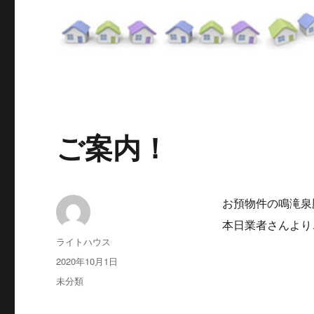
ご案内！
お預物件の鳴滝泉殿
本日業者さんより
投
ライトハウス
稿
投
2020年10月1日
者
稿
カ
未分類
日:
テ
ゴ