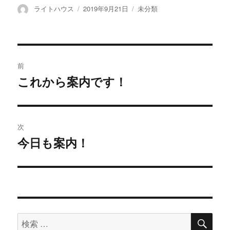
投
ライトハウス
投
2019年9月21日
カ
未分類
稿
稿
テ
者
日:
ゴ
リ
ー
投
前
稿
これから案内です！
過
去
ナ
の
ビ
投
次
稿:
ゲ
今日も案内！
次
の
ー
投
シ
稿:
ョ
検
検
索
ン