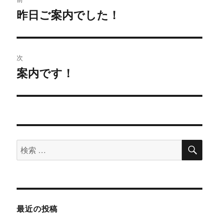
稿
昨日ご案内でした！
過
去
ナ
の
ビ
投
次
稿:
ゲ
案内です！
次
の
ー
投
シ
稿:
ョ
検
検
索
ン
索
対
象:
最近の投稿