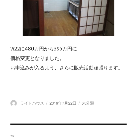
7/22に480万円から395万円に
価格変更となりました。
お申込みが入るよう、さらに販売活動頑張ります。
投
ライトハウス
投
2019年7月22日
カ
未分類
稿
稿
テ
者
日:
ゴ
リ
ー
投
前