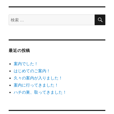
シ
稿:
ョ
検
検
索
ン
索
対
象:
最近の投稿
案内でした！
はじめてのご案内！
久々の案内が入りました！
案内に行ってきました！
ハチの巣、取ってきました！