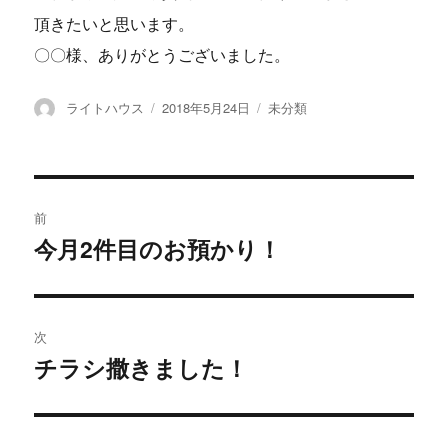
頂きたいと思います。
〇〇様、ありがとうございました。
投
ライトハウス
投
2018年5月24日
カ
未分類
稿
稿
テ
者
日:
ゴ
リ
ー
投
前
稿
今月2件目のお預かり！
過
去
ナ
の
ビ
投
次
稿:
ゲ
チラシ撒きました！
次
の
ー
投