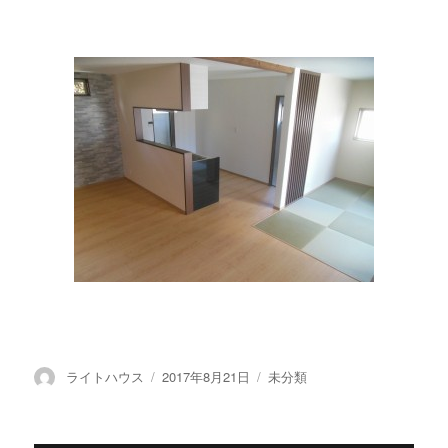
投
ライトハウス
投
2017年8月21日
カ
未分類
稿
稿
テ
者
日:
ゴ
リ