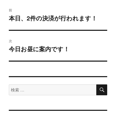
ー
投
前
稿
本日、2件の決済が行われます！
過
去
ナ
の
ビ
投
次
稿:
ゲ
今日お昼に案内です！
次
の
ー
投
シ
稿:
ョ
検
検
索
ン
索
対
象: