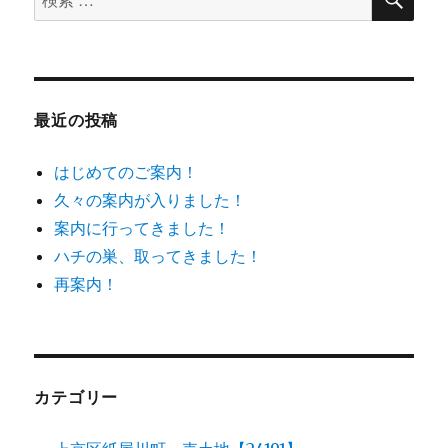
索
ン
索
対
象:
最近の投稿
はじめてのご案内！
久々の案内が入りました！
案内に行ってきました！
ハチの巣、取ってきました！
再案内！
カテゴリー