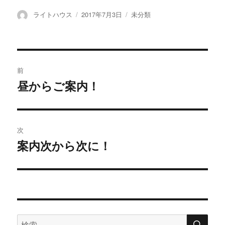
投
ライトハウス
投
2017年7月3日
カ
未分類
稿
稿
テ
者
日:
ゴ
リ
ー
投
前
稿
昼からご案内！
過
去
ナ
の
ビ
投
次
稿:
ゲ
案内次から次に！
次
の
ー
投
シ
稿:
ョ
検
検