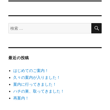
投
シ
稿:
ョ
検
検
索
ン
索
対
象:
最近の投稿
はじめてのご案内！
久々の案内が入りました！
案内に行ってきました！
ハチの巣、取ってきました！
再案内！