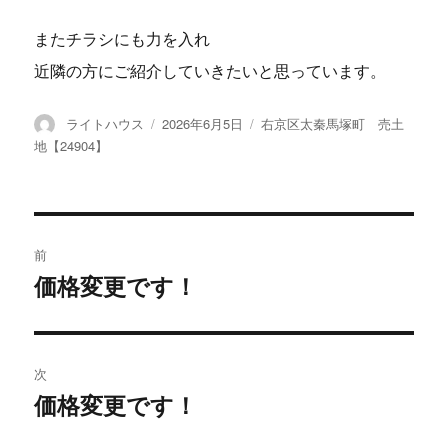
またチラシにも力を入れ
近隣の方にご紹介していきたいと思っています。
投
ライトハウス
投
2026年6月5日
カ
右京区太秦馬塚町 売土
稿
稿
テ
地【24904】
者
日:
ゴ
リ
ー
投
前
稿
価格変更です！
過
去
ナ
の
ビ
投
次
稿:
ゲ
価格変更です！
次
の
ー