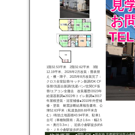
見
お
TEL
1階32.53平米 2階32.62平米 3階
12.19平米、2026年2月改装：畳表替
え・襖・障子、2025年8月改装完了：
クロス全室貼替/キッチン新調/DK CF
張替/洗面台新調/洗濯パン/玄関CF張
替/エアコン全撤去 改装履歴/2023年
給湯器新調●2022年トイレ新調●2017
年屋根塗装・浴室補修●2010年外壁補
修・塗装 耐震診断結果報告書有、公
簿52.63平米（私道負担8.69平米含
む）/有効土地面積43.94平米、駐車1
台可（車種制限有：高さ1.6ｍ・幅2.5
ｍ・奥行3.3ｍ）、近鉄小倉駅徒歩約6
分・ＪＲ小倉駅徒歩約16分
●間取 4DK
●所在地 京都府宇治市小倉