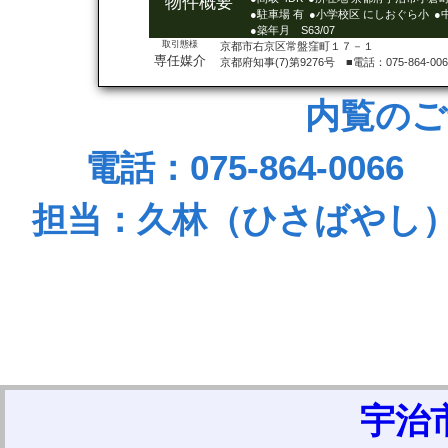
物件概要
●駐車場 有
●小学校区 にしおぐら小
●
●築年月 S63/07
取引態様
京都市右京区常盤窪町１７－１
専任媒介
京都府知事(7)第9276号 ■電話：075-864-0066
内覧のご
電話：075-864-0066
担当：久林（ひさばやし
宇治